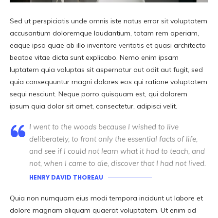
Sed ut perspiciatis unde omnis iste natus error sit voluptatem
accusantium doloremque laudantium, totam rem aperiam,
eaque ipsa quae ab illo inventore veritatis et quasi architecto
beatae vitae dicta sunt explicabo. Nemo enim ipsam
luptatem quia voluptas sit aspernatur aut odit aut fugit, sed
quia consequuntur magni dolores eos qui ratione voluptatem
sequi nesciunt. Neque porro quisquam est, qui dolorem
ipsum quia dolor sit amet, consectetur, adipisci velit.
I went to the woods because I wished to live
deliberately, to front only the essential facts of life,
and see if I could not learn what it had to teach, and
not, when I came to die, discover that I had not lived.
HENRY DAVID THOREAU
Quia non numquam eius modi tempora incidunt ut labore et
dolore magnam aliquam quaerat voluptatem. Ut enim ad